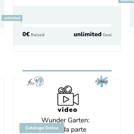
unlimit
unlimited
0€
unlimited
Raised
Goal
Catalogo Online