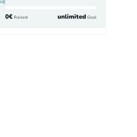
ed
0€
unlimited
Raised
Goal